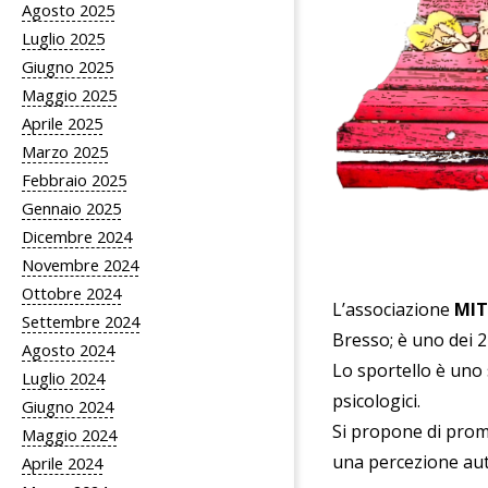
Agosto 2025
Luglio 2025
Giugno 2025
Maggio 2025
Aprile 2025
Marzo 2025
Febbraio 2025
Gennaio 2025
Dicembre 2024
Novembre 2024
Ottobre 2024
L’associazione
MI
Settembre 2024
Bresso; è uno dei 2
Agosto 2024
Lo sportello è uno 
Luglio 2024
psicologici.
Giugno 2024
Si propone di prom
Maggio 2024
una percezione auto
Aprile 2024