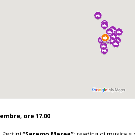
embre, ore 17.00
a Pertini
“Saremo Marea”
: reading di musica e 