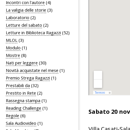
Incontri con l'autore
(4)
La valigia delle storie
(3)
Laboratorio
(2)
Letture del sabato
(2)
Letture in Biblioteca Ragazzi
(52)
MLOL
(3)
Modulo
(1)
Mostre
(8)
Nati per leggere
(30)
Novità acquistate nel mese
(1)
Premio Strega Ragazzi
(1)
Prestabili da
(32)
Prestito in Rete
(2)
Rassegna stampa
(1)
Reading Challenge
(1)
Sabato 20 nov
Regole
(6)
Sala Audiovideo
(1)
Villa Casati-Sal