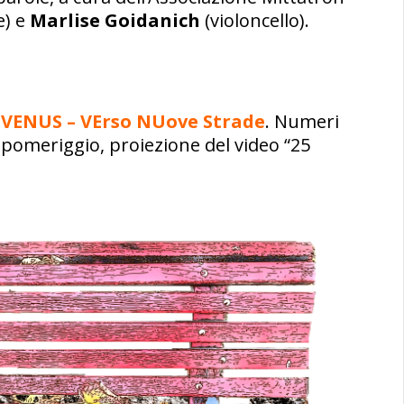
e) e
Marlise Goidanich
(violoncello).
o
VENUS – VErso NUove Strade
. Numeri
el pomeriggio, proiezione del video “25