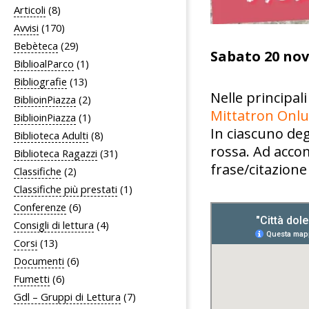
Articoli
(8)
Avvisi
(170)
Bebèteca
(29)
Sabato 20 nov
BiblioalParco
(1)
Bibliografie
(13)
Nelle principali
BiblioinPiazza
(2)
Mittatron Onlu
BiblioinPiazza
(1)
In ciascuno deg
Biblioteca Adulti
(8)
rossa. Ad acco
Biblioteca Ragazzi
(31)
frase/citazione
Classifiche
(2)
Classifiche più prestati
(1)
Conferenze
(6)
Consigli di lettura
(4)
Corsi
(13)
Documenti
(6)
Fumetti
(6)
Gdl – Gruppi di Lettura
(7)