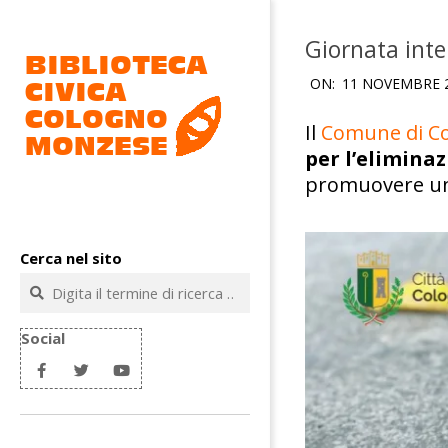
Salta
al
Giornata inte
contenuto
ON:
11 NOVEMBRE 
Il
Comune di C
per l’elimina
promuovere una
Biblioteca
civica
Cerca nel sito
Cologno
Cerca
Monzese
Social