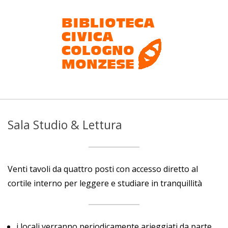
Salta
al
contenuto
Biblioteca
civica
Sala Studio & Lettura
Cologno
Monzese
Venti tavoli da quattro posti con accesso diretto al
cortile interno per leggere e studiare in tranquillità
i locali verranno periodicamente arieggiati da parte