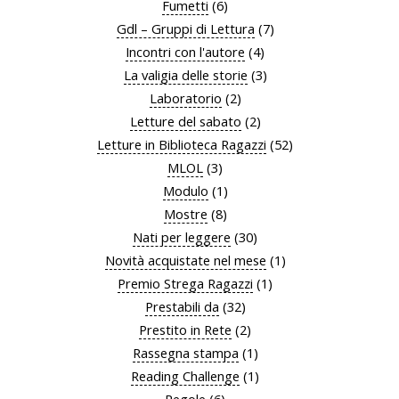
Fumetti
(6)
Gdl – Gruppi di Lettura
(7)
Incontri con l'autore
(4)
La valigia delle storie
(3)
Laboratorio
(2)
Letture del sabato
(2)
Letture in Biblioteca Ragazzi
(52)
MLOL
(3)
Modulo
(1)
Mostre
(8)
Nati per leggere
(30)
Novità acquistate nel mese
(1)
Premio Strega Ragazzi
(1)
Prestabili da
(32)
Prestito in Rete
(2)
Rassegna stampa
(1)
Reading Challenge
(1)
Regole
(6)