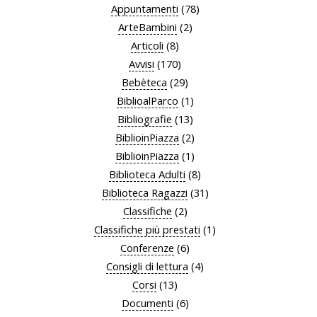
Appuntamenti
(78)
ArteBambini
(2)
Articoli
(8)
Avvisi
(170)
Bebèteca
(29)
BiblioalParco
(1)
Bibliografie
(13)
BiblioinPiazza
(2)
BiblioinPiazza
(1)
Biblioteca Adulti
(8)
Biblioteca Ragazzi
(31)
Classifiche
(2)
Classifiche più prestati
(1)
Conferenze
(6)
Consigli di lettura
(4)
Corsi
(13)
Documenti
(6)