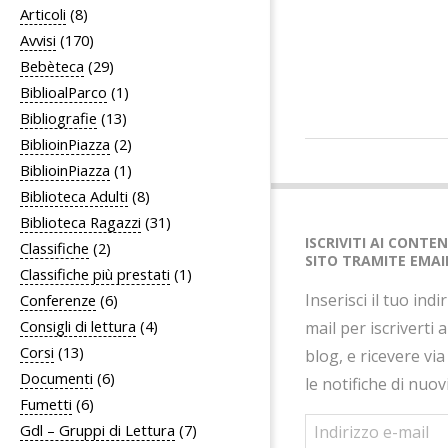
Articoli
(8)
Avvisi
(170)
Bebèteca
(29)
BiblioalParco
(1)
Bibliografie
(13)
BiblioinPiazza
(2)
2020-
BiblioinPiazza
(1)
09-
Biblioteca Adulti
(8)
01
Biblioteca Ragazzi
(31)
ISCRIVITI AI CONTE
Classifiche
(2)
SITO TRAMITE EMAI
Classifiche più prestati
(1)
Inserisci il tuo indi
Conferenze
(6)
Consigli di lettura
(4)
mail per iscriverti 
Corsi
(13)
blog, e ricevere via
Documenti
(6)
le notifiche di nuov
Fumetti
(6)
Indirizzo
Gdl – Gruppi di Lettura
(7)
e-