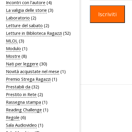
Incontri con l'autore
(4)
mail
La valigia delle storie
(3)
Iscriviti
Laboratorio
(2)
Letture del sabato
(2)
Letture in Biblioteca Ragazzi
(52)
MLOL
(3)
Modulo
(1)
Mostre
(8)
Nati per leggere
(30)
Novità acquistate nel mese
(1)
Premio Strega Ragazzi
(1)
Prestabili da
(32)
Prestito in Rete
(2)
Rassegna stampa
(1)
Reading Challenge
(1)
Regole
(6)
Sala Audiovideo
(1)