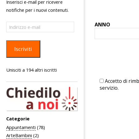
Inserisci e-mail per ricevere
notifiche per i nuovi contenuti.
ANNO
Indirizzo
e-
mail
Iscriviti
Unisciti a 194 altri iscritti
Accetto di rimb
servizio.
Categorie
Appuntamenti
(78)
ArteBambini
(2)