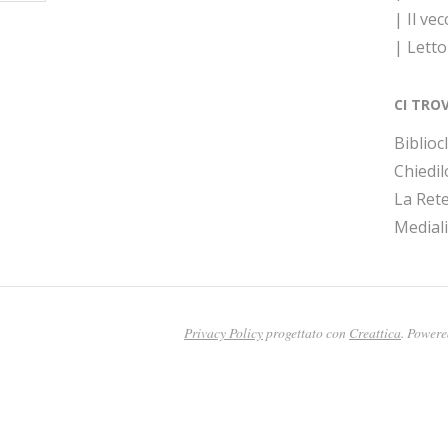
| Il vec
| Lett
CI TRO
Bibliocl
Chiedil
La Rete
Medial
Privacy Policy
progettato con
Creattica
. Power