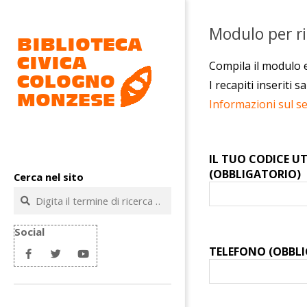
Salta
al
Modulo per ric
contenuto
Compila il modulo e
I recapiti inseriti 
Informazioni sul se
Biblioteca
IL TUO CODICE U
civica
(OBBLIGATORIO)
Cerca nel sito
Cologno
Cerca
Monzese
Social
TELEFONO (OBBL