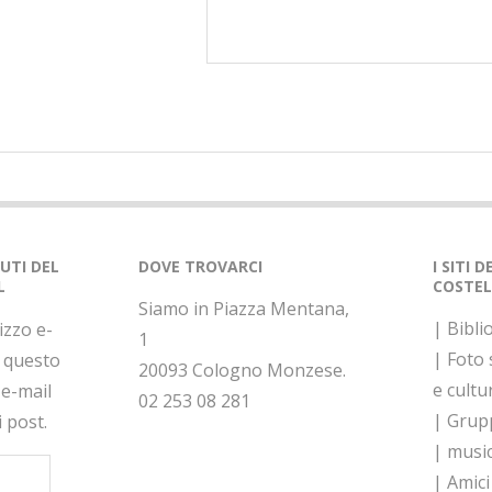
NUTI DEL
DOVE TROVARCI
I SITI 
L
COSTEL
Siamo in Piazza Mentana,
| Bibli
rizzo e-
1
| Foto
a questo
20093 Cologno Monzese.
e cultu
 e-mail
02 253 08 281
| Grupp
i post.
| musi
| Amici