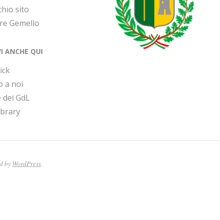
chio sito
ore Gemello
VI ANCHE QUI
ick
o a noi
 dei GdL
ibrary
ed by
WordPress
.