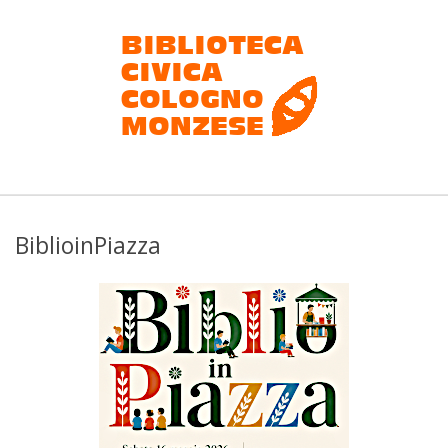
Salta
al
contenuto
Biblioteca
civica
BiblioinPiazza
Cologno
Monzese