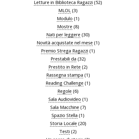
Letture in Biblioteca Ragazzi
(52)
MLOL
(3)
Modulo
(1)
Mostre
(8)
Nati per leggere
(30)
Novità acquistate nel mese
(1)
Premio Strega Ragazzi
(1)
Prestabili da
(32)
Prestito in Rete
(2)
Rassegna stampa
(1)
Reading Challenge
(1)
Regole
(6)
Sala Audiovideo
(1)
Sala Macchine
(7)
Spazio Stella
(1)
Storia Locale
(20)
Testi
(2)