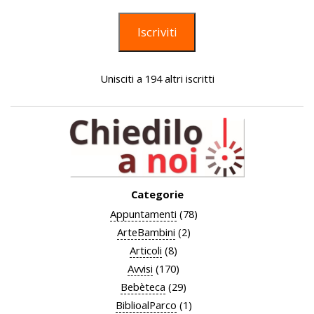
mail
Iscriviti
Unisciti a 194 altri iscritti
Categorie
Appuntamenti
(78)
ArteBambini
(2)
Articoli
(8)
Avvisi
(170)
Bebèteca
(29)
BiblioalParco
(1)