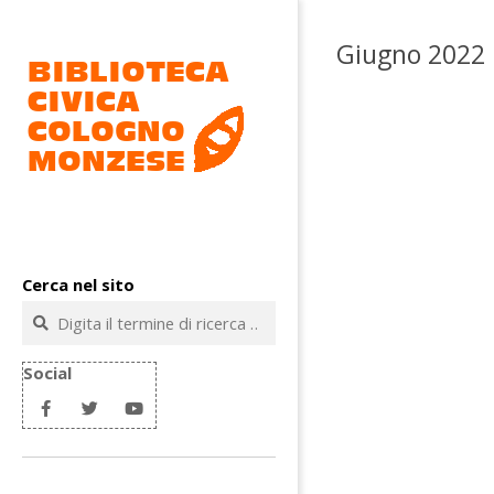
Salta
al
Giugno 2022
contenuto
Biblioteca
civica
Cerca nel sito
Cologno
Cerca
Monzese
Social