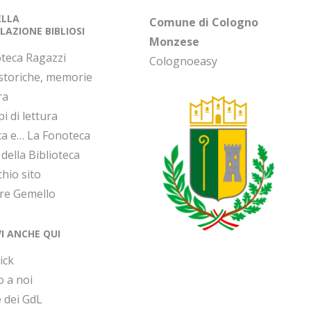
DELLA
Comune di Cologno
LAZIONE BIBLIOSI
Monzese
oteca Ragazzi
Colognoeasy
 storiche, memorie
ra
i di lettura
ca e… La Fonoteca
 della Biblioteca
chio sito
ore Gemello
VI ANCHE QUI
ick
o a noi
 dei GdL