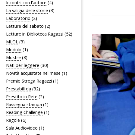
06-
Incontri con l'autore
(4)
La valigia delle storie
(3)
27
Laboratorio
(2)
Letture del sabato
(2)
Letture in Biblioteca Ragazzi
(52)
MLOL
(3)
Modulo
(1)
Mostre
(8)
Nati per leggere
(30)
Novità acquistate nel mese
(1)
Premio Strega Ragazzi
(1)
Prestabili da
(32)
Prestito in Rete
(2)
Rassegna stampa
(1)
Reading Challenge
(1)
Regole
(6)
Sala Audiovideo
(1)