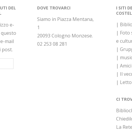
NUTI DEL
DOVE TROVARCI
I SITI 
L
COSTEL
Siamo in Piazza Mentana,
| Bibli
rizzo e-
1
| Foto
a questo
20093 Cologno Monzese.
e cultu
 e-mail
02 253 08 281
| Grupp
i post.
| musi
| Amici
| Il vec
| Lett
CI TRO
Bibliocl
Chiedil
La Rete