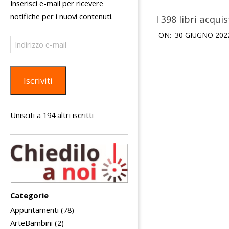
Inserisci e-mail per ricevere
notifiche per i nuovi contenuti.
I 398 libri acqui
2022-
ON:
30 GIUGNO 202
Indirizzo
06-
e-
30
mail
Iscriviti
Unisciti a 194 altri iscritti
Categorie
Appuntamenti
(78)
ArteBambini
(2)