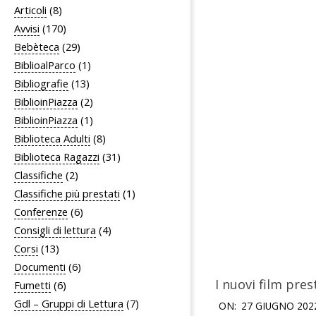
Articoli
(8)
Avvisi
(170)
Bebèteca
(29)
BiblioalParco
(1)
Bibliografie
(13)
BiblioinPiazza
(2)
BiblioinPiazza
(1)
Biblioteca Adulti
(8)
Biblioteca Ragazzi
(31)
Classifiche
(2)
Classifiche più prestati
(1)
Conferenze
(6)
Consigli di lettura
(4)
Corsi
(13)
Documenti
(6)
I nuovi film pres
Fumetti
(6)
2022-
Gdl – Gruppi di Lettura
(7)
ON:
27 GIUGNO 202