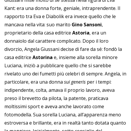
Giussani mise molto di se stessa nella figura di Eva
Kant: era una donna forte, geniale, intraprendente. Il
rapporto tra Eva e Diabolik era invece quello che le
mancava nella vita: suo marito
Gino Sansoni
,
proprietario della casa editrice
Astoria
, era un
donnaiolo dal carattere complicato. Dopo il loro
divorzio, Angela Giussani decise di fare da sé: fondò la
casa editrice
Astorina
e, insieme alla sorella minore
Luciana, iniziò a pubblicare quello che si sarebbe
rivelato uno dei fumetti più celebri di sempre. Angela, in
particolare, era una donna
sui generis
per i tempi:
indipendente, colta, amava il proprio lavoro, aveva
preso il brevetto da pilota, la patente, praticava
moltissimi sport e aveva anche lavorato come
fotomodella. Sua sorella Luciana, all’apparenza meno
estroversa e brillante, era in realtà tanto dotata quanto