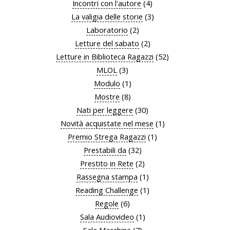
Incontri con l'autore
(4)
La valigia delle storie
(3)
Laboratorio
(2)
Letture del sabato
(2)
Letture in Biblioteca Ragazzi
(52)
MLOL
(3)
Modulo
(1)
Mostre
(8)
Nati per leggere
(30)
Novità acquistate nel mese
(1)
Premio Strega Ragazzi
(1)
Prestabili da
(32)
Prestito in Rete
(2)
Rassegna stampa
(1)
Reading Challenge
(1)
Regole
(6)
Sala Audiovideo
(1)