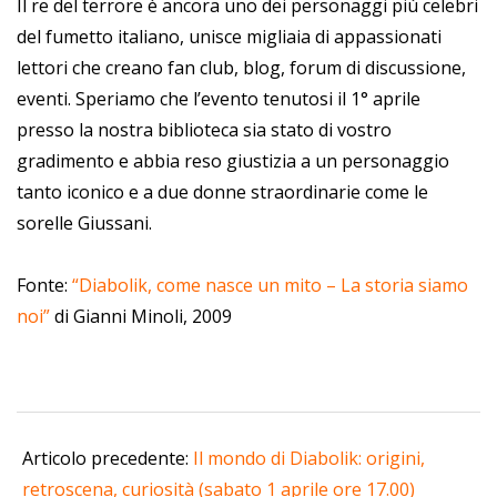
Il re del terrore è ancora uno dei personaggi più celebri
del fumetto italiano, unisce migliaia di appassionati
lettori che creano fan club, blog, forum di discussione,
eventi. Speriamo che l’evento tenutosi il 1° aprile
presso la nostra biblioteca sia stato di vostro
gradimento e abbia reso giustizia a un personaggio
tanto iconico e a due donne straordinarie come le
sorelle Giussani.
Fonte:
“Diabolik, come nasce un mito – La storia siamo
noi”
di Gianni Minoli, 2009
2023-
04-
Articolo precedente:
Il mondo di Diabolik: origini,
04
retroscena, curiosità (sabato 1 aprile ore 17.00)