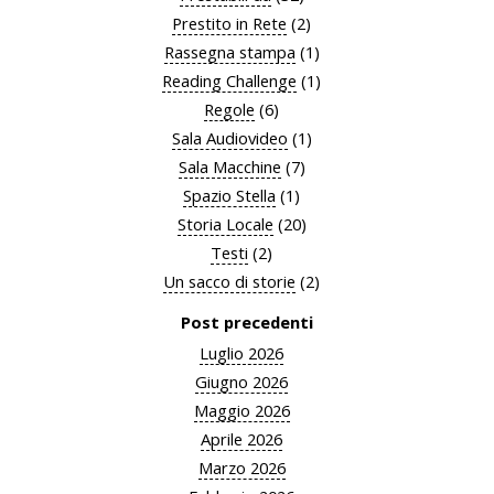
Prestito in Rete
(2)
Rassegna stampa
(1)
Reading Challenge
(1)
Regole
(6)
Sala Audiovideo
(1)
Sala Macchine
(7)
Spazio Stella
(1)
Storia Locale
(20)
Testi
(2)
Un sacco di storie
(2)
Post precedenti
Luglio 2026
Giugno 2026
Maggio 2026
Aprile 2026
Marzo 2026