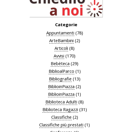
Categorie
Appuntamenti
(78)
ArteBambini
(2)
Articoli
(8)
Avvisi
(170)
Bebèteca
(29)
BiblioalParco
(1)
Bibliografie
(13)
BiblioinPiazza
(2)
BiblioinPiazza
(1)
Biblioteca Adulti
(8)
Biblioteca Ragazzi
(31)
Classifiche
(2)
Classifiche più prestati
(1)