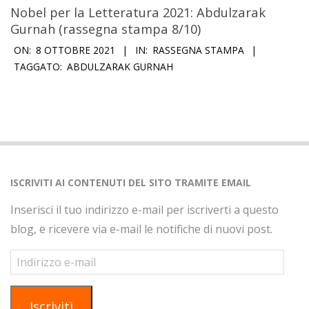
Nobel per la Letteratura 2021: Abdulzarak
Gurnah (rassegna stampa 8/10)
2021-
ON:
8 OTTOBRE 2021
IN:
RASSEGNA STAMPA
10-
TAGGATO:
ABDULZARAK GURNAH
08
ISCRIVITI AI CONTENUTI DEL SITO TRAMITE EMAIL
Inserisci il tuo indirizzo e-mail per iscriverti a questo
blog, e ricevere via e-mail le notifiche di nuovi post.
Indirizzo
e-
mail
Iscriviti