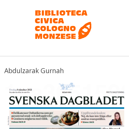
Salta
al
contenuto
Biblioteca
civica
Abdulzarak Gurnah
Cologno
Monzese