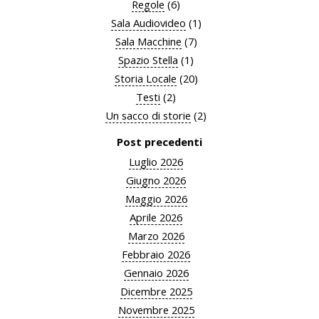
Regole
(6)
Sala Audiovideo
(1)
Sala Macchine
(7)
Spazio Stella
(1)
Storia Locale
(20)
Testi
(2)
Un sacco di storie
(2)
Post precedenti
Luglio 2026
Giugno 2026
Maggio 2026
Aprile 2026
Marzo 2026
Febbraio 2026
Gennaio 2026
Dicembre 2025
Novembre 2025