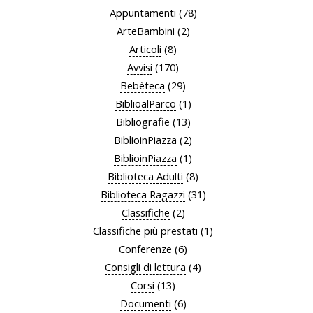
Appuntamenti
(78)
ArteBambini
(2)
Articoli
(8)
Avvisi
(170)
Bebèteca
(29)
BiblioalParco
(1)
Bibliografie
(13)
BiblioinPiazza
(2)
BiblioinPiazza
(1)
Biblioteca Adulti
(8)
Biblioteca Ragazzi
(31)
Classifiche
(2)
Classifiche più prestati
(1)
Conferenze
(6)
Consigli di lettura
(4)
Corsi
(13)
Documenti
(6)