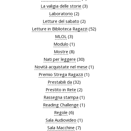
La valigia delle storie
(3)
Laboratorio
(2)
Letture del sabato
(2)
Letture in Biblioteca Ragazzi
(52)
MLOL
(3)
Modulo
(1)
Mostre
(8)
Nati per leggere
(30)
Novità acquistate nel mese
(1)
Premio Strega Ragazzi
(1)
Prestabili da
(32)
Prestito in Rete
(2)
Rassegna stampa
(1)
Reading Challenge
(1)
Regole
(6)
Sala Audiovideo
(1)
Sala Macchine
(7)