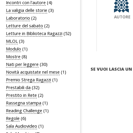
Incontri con l'autore
(4)
La valigia delle storie
(3)
AUTORE
Laboratorio
(2)
Letture del sabato
(2)
Letture in Biblioteca Ragazzi
(52)
MLOL
(3)
Modulo
(1)
Mostre
(8)
Nati per leggere
(30)
SE VUOI LASCIA 
Novità acquistate nel mese
(1)
Premio Strega Ragazzi
(1)
Prestabili da
(32)
Prestito in Rete
(2)
Rassegna stampa
(1)
Reading Challenge
(1)
Regole
(6)
Sala Audiovideo
(1)