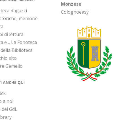
Monzese
oteca Ragazzi
Colognoeasy
 storiche, memorie
ra
i di lettura
ca e… La Fonoteca
 della Biblioteca
chio sito
ore Gemello
VI ANCHE QUI
ick
o a noi
 dei GdL
ibrary