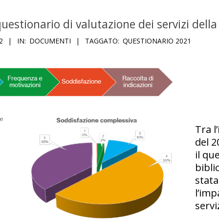
questionario di valutazione dei servizi dell
2
IN:
DOCUMENTI
TAGGATO:
QUESTIONARIO 2021
Tra l
del 2
il qu
bibli
stata
l’imp
serviz