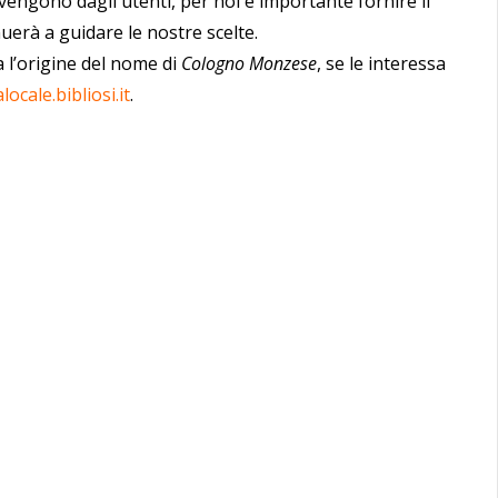
 vengono dagli utenti, per noi è importante fornire il
uerà a guidare le nostre scelte.
 l’origine del nome di
Cologno Monzese
, se le interessa
locale.bibliosi.it
.