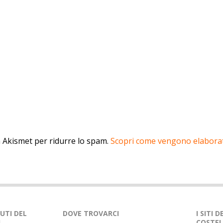
a Akismet per ridurre lo spam.
Scopri come vengono elaborati
NUTI DEL
DOVE TROVARCI
I SITI 
L
COSTEL