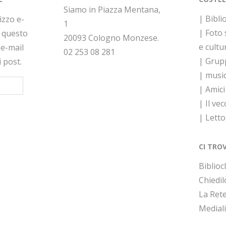
Siamo in Piazza Mentana,
| Bibli
rizzo e-
1
| Foto
a questo
20093 Cologno Monzese.
e cultu
 e-mail
02 253 08 281
| Grupp
i post.
| musi
| Amici
| Il vec
| Lett
CI TRO
Bibliocl
Chiedil
La Rete
Medial