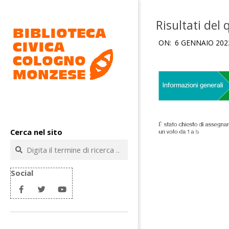
Salta
al
Risultati del 
contenuto
ON:
6 GENNAIO 202
Biblioteca
civica
Cerca nel sito
Cologno
Cerca
Monzese
Social