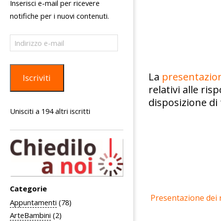
Inserisci e-mail per ricevere
notifiche per i nuovi contenuti.
Indirizzo
e-
mail
La
presentazione
Iscriviti
relativi alle ri
disposizione di t
Unisciti a 194 altri iscritti
Categorie
Presentazione dei r
Appuntamenti
(78)
ArteBambini
(2)