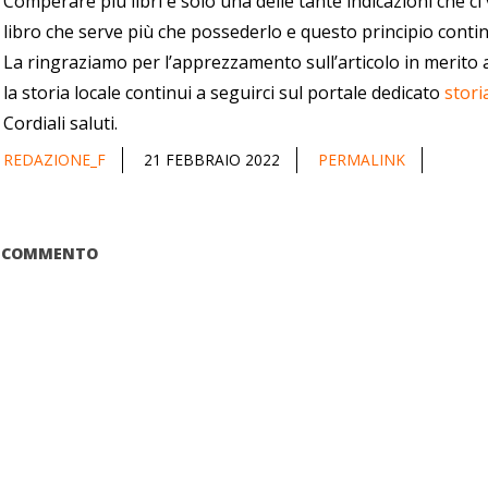
Comperare più libri è solo una delle tante indicazioni che ci
libro che serve più che possederlo e questo principio contin
La ringraziamo per l’apprezzamento sull’articolo in merito a
la storia locale continui a seguirci sul portale dedicato
storia
Cordiali saluti.
REDAZIONE_F
21 FEBBRAIO 2022
PERMALINK
UN COMMENTO