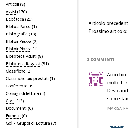
Articoli
(8)
Avvisi
(170)
2022-
Bebèteca
(29)
01-
Articolo preceden
BiblioalParco
(1)
06
Prossimo articolo
Bibliografie
(13)
BiblioinPiazza
(2)
BiblioinPiazza
(1)
Biblioteca Adulti
(8)
2 COMMENTI
Biblioteca Ragazzi
(31)
Classifiche
(2)
Arricchire
Classifiche più prestati
(1)
molto for
Conferenze
(6)
Devo anch
Consigli di lettura
(4)
sono stam
Corsi
(13)
Documenti
(6)
MARISA PA
Fumetti
(6)
Gdl – Gruppi di Lettura
(7)