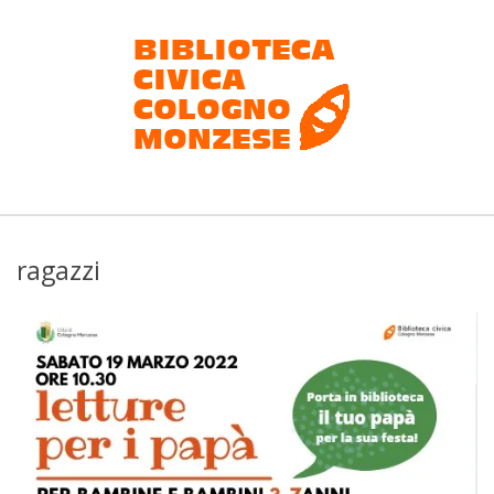
Salta
al
contenuto
Biblioteca
civica
ragazzi
Cologno
Monzese