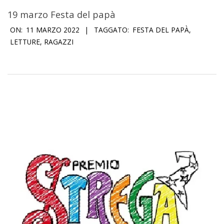
19 marzo Festa del papà
2022-
ON:
11 MARZO 2022
TAGGATO:
FESTA DEL PAPÀ
,
03-
LETTURE
,
RAGAZZI
11