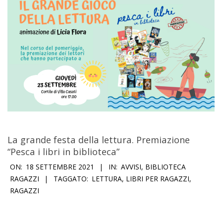
La grande festa della lettura. Premiazione
“Pesca i libri in biblioteca”
2021-
ON:
18 SETTEMBRE 2021
IN:
AVVISI
,
BIBLIOTECA
09-
RAGAZZI
TAGGATO:
LETTURA
,
LIBRI PER RAGAZZI
,
RAGAZZI
18