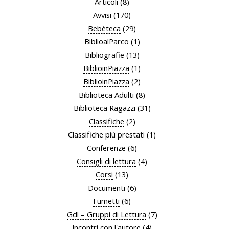
Articoli
(8)
Avvisi
(170)
Bebèteca
(29)
BiblioalParco
(1)
Bibliografie
(13)
BiblioinPiazza
(1)
BiblioinPiazza
(2)
Biblioteca Adulti
(8)
Biblioteca Ragazzi
(31)
Classifiche
(2)
Classifiche più prestati
(1)
Conferenze
(6)
Consigli di lettura
(4)
Corsi
(13)
Documenti
(6)
Fumetti
(6)
Gdl – Gruppi di Lettura
(7)
Incontri con l'autore
(4)