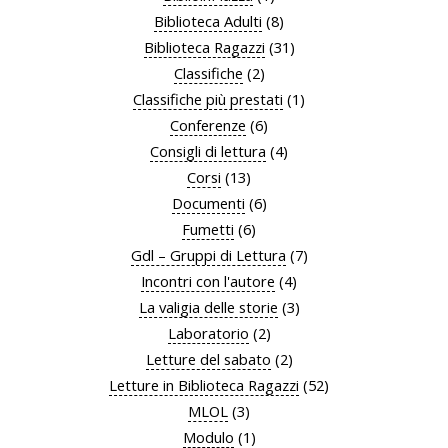
Biblioteca Adulti
(8)
Biblioteca Ragazzi
(31)
Classifiche
(2)
Classifiche più prestati
(1)
Conferenze
(6)
Consigli di lettura
(4)
Corsi
(13)
Documenti
(6)
Fumetti
(6)
Gdl – Gruppi di Lettura
(7)
Incontri con l'autore
(4)
La valigia delle storie
(3)
Laboratorio
(2)
Letture del sabato
(2)
Letture in Biblioteca Ragazzi
(52)
MLOL
(3)
Modulo
(1)