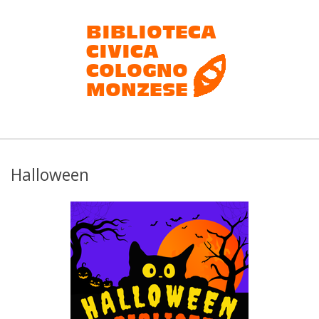
Salta
al
contenuto
Biblioteca
civica
Halloween
Cologno
Monzese