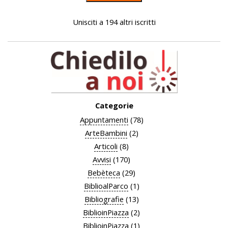
Unisciti a 194 altri iscritti
Categorie
Appuntamenti
(78)
ArteBambini
(2)
Articoli
(8)
Avvisi
(170)
Bebèteca
(29)
BiblioalParco
(1)
Bibliografie
(13)
BiblioinPiazza
(2)
BiblioinPiazza
(1)