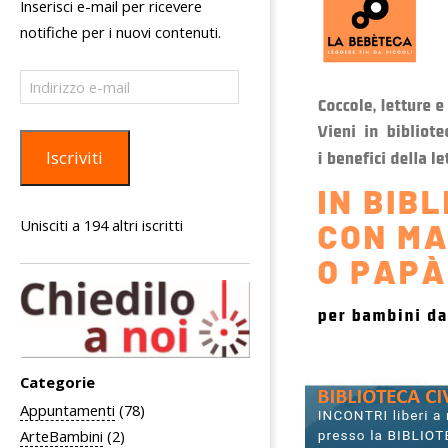
Inserisci e-mail per ricevere
notifiche per i nuovi contenuti.
Indirizzo
e-
mail
Iscriviti
Unisciti a 194 altri iscritti
Categorie
Appuntamenti
(78)
ArteBambini
(2)