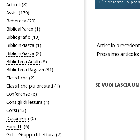
Articoli
(8)
Avvisi
(170)
Bebèteca
(29)
BiblioalParco
(1)
2023-
Bibliografie
(13)
10-
Articolo preceden
BiblioinPiazza
(1)
BiblioinPiazza
(2)
25
Prossimo articolo
Biblioteca Adulti
(8)
Biblioteca Ragazzi
(31)
Classifiche
(2)
SE VUOI LASCIA 
Classifiche più prestati
(1)
Conferenze
(6)
Consigli di lettura
(4)
Corsi
(13)
Documenti
(6)
Fumetti
(6)
Gdl – Gruppi di Lettura
(7)