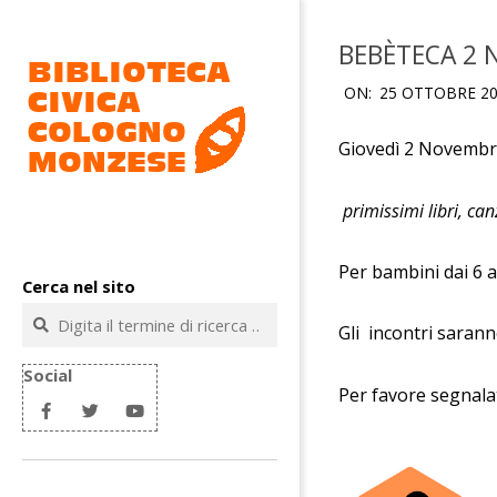
Salta
al
BEBÈTECA 2 
contenuto
ON:
25 OTTOBRE 2
Giovedì 2 Novembr
primissimi libri, can
Biblioteca
civica
Per bambini dai 6 a
Cerca nel sito
Cologno
Cerca
Gli incontri sarann
Monzese
Social
Per favore segnala