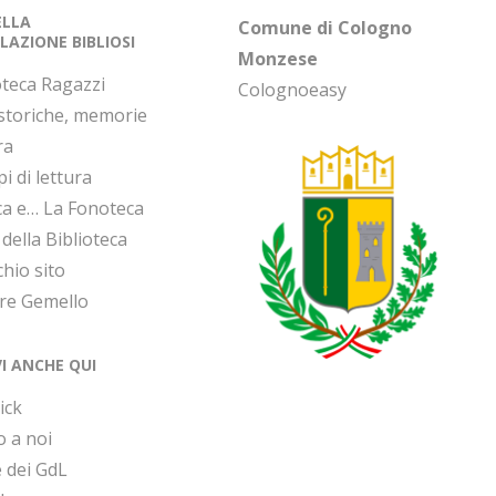
DELLA
Comune di Cologno
LAZIONE BIBLIOSI
Monzese
oteca Ragazzi
Colognoeasy
 storiche, memorie
ra
i di lettura
ca e… La Fonoteca
 della Biblioteca
chio sito
ore Gemello
VI ANCHE QUI
ick
o a noi
 dei GdL