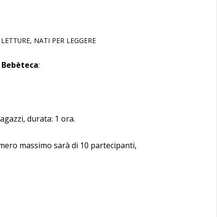
,
LETTURE
,
NATI PER LEGGERE
a Bebèteca
:
gazzi, durata: 1 ora.
numero massimo sarà di 10 partecipanti,