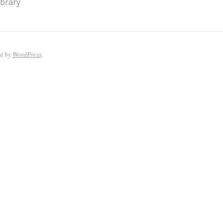
ibrary
ed by
WordPress
.