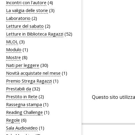
Incontri con l'autore
(4)
La valigia delle storie
(3)
Laboratorio
(2)
Letture del sabato
(2)
Letture in Biblioteca Ragazzi
(52)
MLOL
(3)
Modulo
(1)
Mostre
(8)
Nati per leggere
(30)
Novità acquistate nel mese
(1)
Premio Strega Ragazzi
(1)
Prestabili da
(32)
Prestito in Rete
(2)
Questo sito utilizz
Rassegna stampa
(1)
Reading Challenge
(1)
Regole
(6)
Sala Audiovideo
(1)