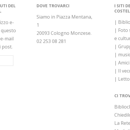
NUTI DEL
DOVE TROVARCI
I SITI 
L
COSTEL
Siamo in Piazza Mentana,
| Bibli
rizzo e-
1
| Foto
a questo
20093 Cologno Monzese.
e cultu
 e-mail
02 253 08 281
| Grupp
i post.
| musi
| Amici
| Il vec
| Lett
CI TRO
Bibliocl
Chiedil
La Rete