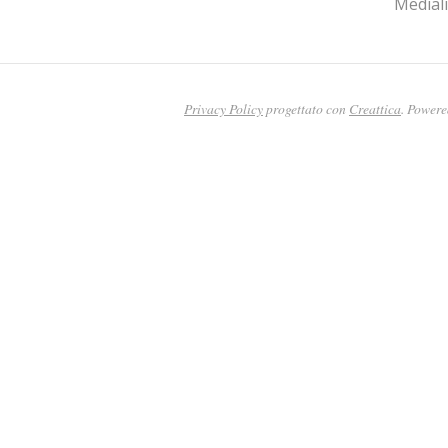
Medial
Privacy Policy
progettato con
Creattica
. Power