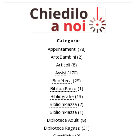
Categorie
Appuntamenti
(78)
ArteBambini
(2)
Articoli
(8)
Avvisi
(170)
Bebèteca
(29)
BiblioalParco
(1)
Bibliografie
(13)
BiblioinPiazza
(2)
BiblioinPiazza
(1)
Biblioteca Adulti
(8)
Biblioteca Ragazzi
(31)
Classifiche
(2)