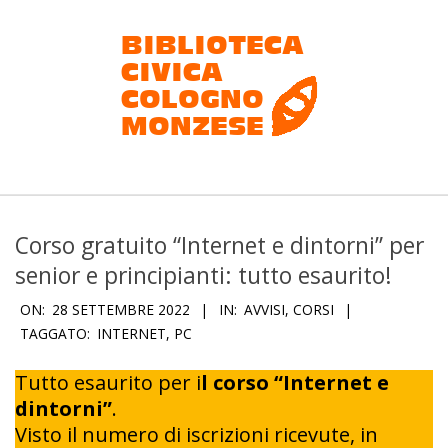
Salta
al
contenuto
Biblioteca
civica
Corso gratuito “Internet e dintorni” per
Cologno
senior e principianti: tutto esaurito!
Monzese
ON:
28 SETTEMBRE 2022
IN:
AVVISI
,
CORSI
TAGGATO:
INTERNET
,
PC
Tutto esaurito per i
l corso “Internet e
dintorni”
.
Visto il numero di iscrizioni ricevute, in