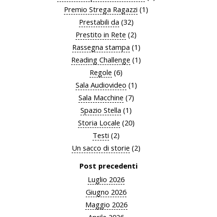
Premio Strega Ragazzi
(1)
Prestabili da
(32)
Prestito in Rete
(2)
Rassegna stampa
(1)
Reading Challenge
(1)
Regole
(6)
Sala Audiovideo
(1)
Sala Macchine
(7)
Spazio Stella
(1)
Storia Locale
(20)
Testi
(2)
Un sacco di storie
(2)
Post precedenti
Luglio 2026
Giugno 2026
Maggio 2026