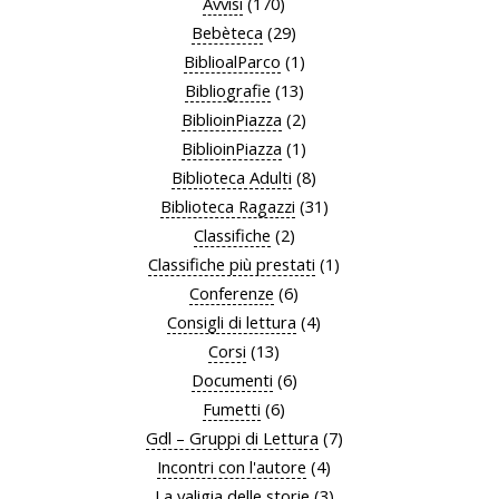
Avvisi
(170)
Bebèteca
(29)
BiblioalParco
(1)
Bibliografie
(13)
BiblioinPiazza
(2)
BiblioinPiazza
(1)
Biblioteca Adulti
(8)
Biblioteca Ragazzi
(31)
Classifiche
(2)
Classifiche più prestati
(1)
Conferenze
(6)
Consigli di lettura
(4)
Corsi
(13)
Documenti
(6)
Fumetti
(6)
Gdl – Gruppi di Lettura
(7)
Incontri con l'autore
(4)
La valigia delle storie
(3)