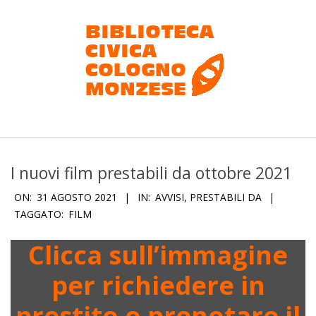
Salta
al
contenuto
Biblioteca
civica
I nuovi film prestabili da ottobre 2021
Cologno
ON:
31 AGOSTO 2021
IN:
AVVISI
,
PRESTABILI DA
Monzese
TAGGATO:
FILM
Clicca sull’immagine
per richiedere in
prestito o prenotare il