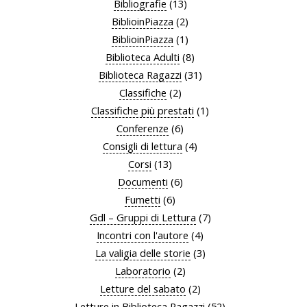
Bibliografie
(13)
BiblioinPiazza
(2)
BiblioinPiazza
(1)
Biblioteca Adulti
(8)
Biblioteca Ragazzi
(31)
Classifiche
(2)
Classifiche più prestati
(1)
Conferenze
(6)
Consigli di lettura
(4)
Corsi
(13)
Documenti
(6)
Fumetti
(6)
Gdl – Gruppi di Lettura
(7)
Incontri con l'autore
(4)
La valigia delle storie
(3)
Laboratorio
(2)
Letture del sabato
(2)
Letture in Biblioteca Ragazzi
(52)