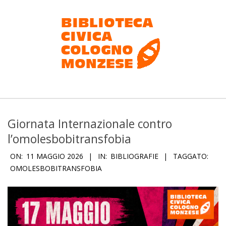
Salta
al
contenuto
Biblioteca
civica
Giornata Internazionale contro
Cologno
l’omolesbobitransfobia
Monzese
ON:
11 MAGGIO 2026
IN:
BIBLIOGRAFIE
TAGGATO:
OMOLESBOBITRANSFOBIA