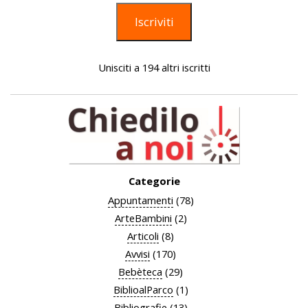
Iscriviti
Unisciti a 194 altri iscritti
Categorie
Appuntamenti
(78)
ArteBambini
(2)
Articoli
(8)
Avvisi
(170)
Bebèteca
(29)
BiblioalParco
(1)
Bibliografie
(13)