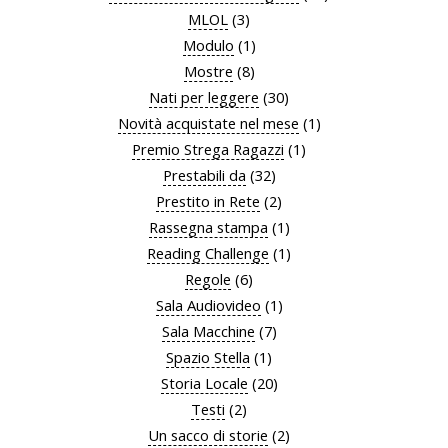
MLOL
(3)
Modulo
(1)
Mostre
(8)
Nati per leggere
(30)
Novità acquistate nel mese
(1)
Premio Strega Ragazzi
(1)
Prestabili da
(32)
Prestito in Rete
(2)
Rassegna stampa
(1)
Reading Challenge
(1)
Regole
(6)
Sala Audiovideo
(1)
Sala Macchine
(7)
Spazio Stella
(1)
Storia Locale
(20)
Testi
(2)
Un sacco di storie
(2)