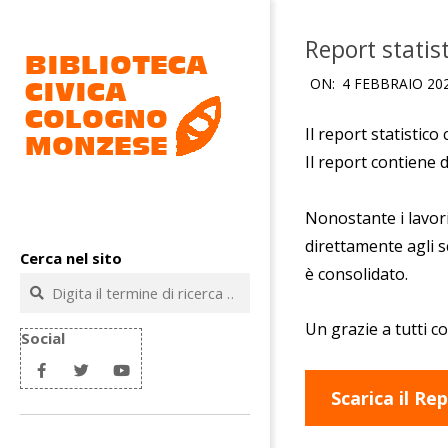
Salta
al
Report statis
contenuto
ON:
4 FEBBRAIO 20
Il report statistic
Il report contiene d
Biblioteca
Nonostante i lavori
civica
direttamente agli s
Cerca nel sito
Cologno
è consolidato.
Cerca
Monzese
Un grazie a tutti c
Social
Scarica il Re