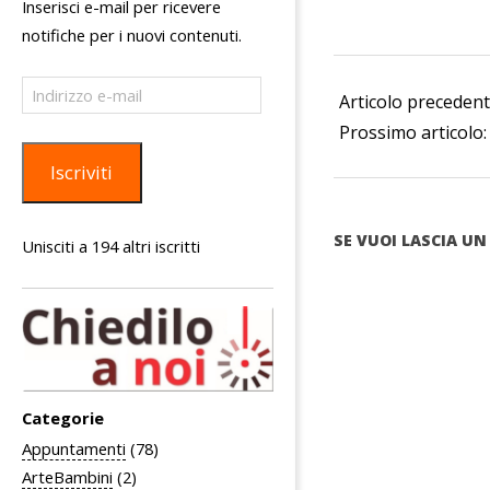
Inserisci e-mail per ricevere
notifiche per i nuovi contenuti.
2026-
Indirizzo
02-
Articolo preceden
e-
04
mail
Prossimo articolo
Iscriviti
SE VUOI LASCIA 
Unisciti a 194 altri iscritti
Categorie
Appuntamenti
(78)
ArteBambini
(2)