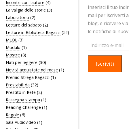
Incontri con l'autore
(4)
Inserisci il tuo indi
La valigia delle storie
(3)
mail per iscriverti 
Laboratorio
(2)
blog, e ricevere via
Letture del sabato
(2)
le notifiche di nuov
Letture in Biblioteca Ragazzi
(52)
MLOL
(3)
Indirizzo
Modulo
(1)
e-
Mostre
(8)
mail
Nati per leggere
(30)
Iscriviti
Novità acquistate nel mese
(1)
Premio Strega Ragazzi
(1)
Prestabili da
(32)
Prestito in Rete
(2)
Rassegna stampa
(1)
Reading Challenge
(1)
Regole
(6)
Sala Audiovideo
(1)