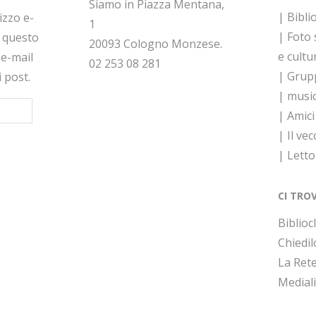
Siamo in Piazza Mentana,
| Bibli
rizzo e-
1
| Foto
a questo
20093 Cologno Monzese.
e cultu
 e-mail
02 253 08 281
| Grupp
i post.
| musi
| Amici
| Il vec
| Lett
CI TRO
Bibliocl
Chiedil
La Rete
Medial