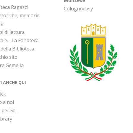
Monzese
oteca Ragazzi
Colognoeasy
 storiche, memorie
ra
i di lettura
ca e… La Fonoteca
 della Biblioteca
chio sito
ore Gemello
VI ANCHE QUI
ick
o a noi
 dei GdL
ibrary