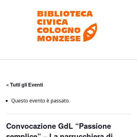
Salta
al
contenuto
Biblioteca
civica
Cologno
« Tutti gli Eventi
Monzese
Questo evento è passato.
Convocazione GdL “Passione
semplice” – La parrucchiera di