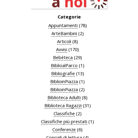
Categorie
Appuntamenti
(78)
ArteBambini
(2)
Articoli
(8)
Avvisi
(170)
Bebèteca
(29)
BiblioalParco
(1)
Bibliografie
(13)
BiblioinPiazza
(1)
BiblioinPiazza
(2)
Biblioteca Adulti
(8)
Biblioteca Ragazzi
(31)
Classifiche
(2)
Classifiche più prestati
(1)
Conferenze
(6)
Consigli di lettura
(4)