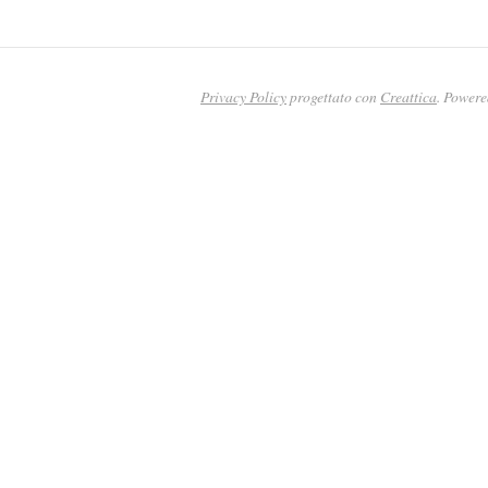
Privacy Policy
progettato con
Creattica
. Power