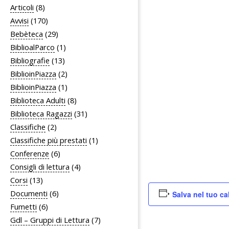
Articoli
(8)
Avvisi
(170)
Bebèteca
(29)
BiblioalParco
(1)
Bibliografie
(13)
BiblioinPiazza
(2)
BiblioinPiazza
(1)
Biblioteca Adulti
(8)
Biblioteca Ragazzi
(31)
Classifiche
(2)
Classifiche più prestati
(1)
Conferenze
(6)
Consigli di lettura
(4)
Corsi
(13)
Documenti
(6)
Salva nel tuo ca
Fumetti
(6)
Gdl – Gruppi di Lettura
(7)