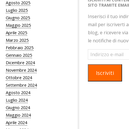
Agosto 2025
SITO TRAMITE EMAI
Luglio 2025
Inserisci il tuo indi
Giugno 2025
mail per iscriverti 
Maggio 2025
blog, e ricevere via
Aprile 2025
Marzo 2025
le notifiche di nuov
Febbraio 2025
Indirizzo
Gennaio 2025
e-
Dicembre 2024
mail
Novembre 2024
Iscriviti
Ottobre 2024
Settembre 2024
Agosto 2024
Luglio 2024
Giugno 2024
Maggio 2024
Aprile 2024