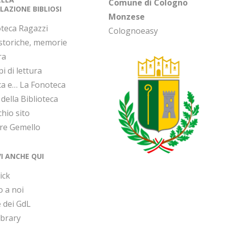
Comune di Cologno
LAZIONE BIBLIOSI
Monzese
oteca Ragazzi
Colognoeasy
 storiche, memorie
ra
i di lettura
ca e… La Fonoteca
 della Biblioteca
chio sito
ore Gemello
VI ANCHE QUI
ick
o a noi
 dei GdL
ibrary