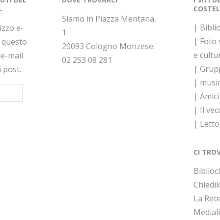
L
COSTEL
Siamo in Piazza Mentana,
| Bibli
rizzo e-
1
| Foto
a questo
20093 Cologno Monzese.
e cultu
 e-mail
02 253 08 281
| Grupp
i post.
| musi
| Amici
| Il vec
| Lett
CI TRO
Bibliocl
Chiedil
La Rete
Medial