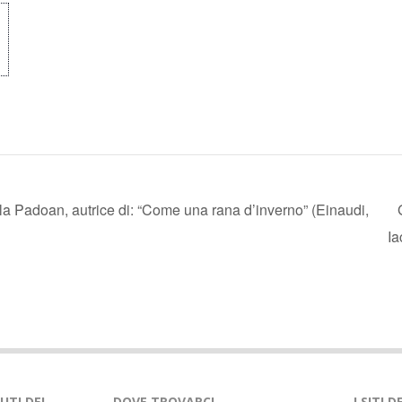
a Padoan, autrice di: “Come una rana d’inverno” (Einaudi,
I
NUTI DEL
DOVE TROVARCI
I SITI 