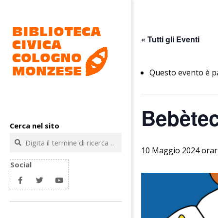
Salta
al
contenuto
« Tutti gli Eventi
Questo evento è p
Biblioteca
Bebètec
civica
Cerca nel sito
Cologno
Cerca
Monzese
10 Maggio 2024 orar
Social