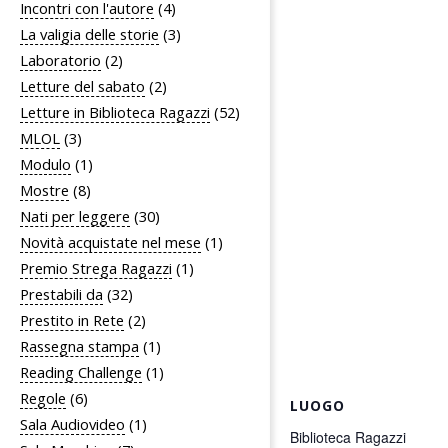
Incontri con l'autore
(4)
La valigia delle storie
(3)
Laboratorio
(2)
Letture del sabato
(2)
Letture in Biblioteca Ragazzi
(52)
MLOL
(3)
Modulo
(1)
Mostre
(8)
Nati per leggere
(30)
Novità acquistate nel mese
(1)
Premio Strega Ragazzi
(1)
Prestabili da
(32)
Prestito in Rete
(2)
Rassegna stampa
(1)
Reading Challenge
(1)
Regole
(6)
LUOGO
Sala Audiovideo
(1)
Biblioteca Ragazzi