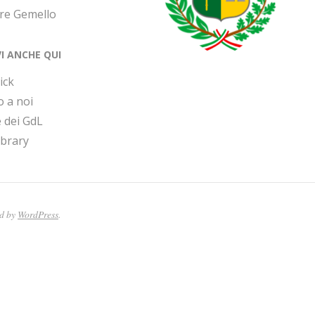
ore Gemello
VI ANCHE QUI
ick
o a noi
 dei GdL
ibrary
ed by
WordPress
.