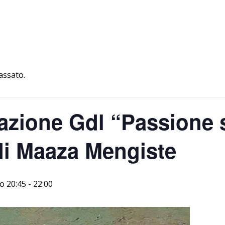
assato.
zione Gdl “Passione se
i Maaza Mengiste
o 20:45
-
22:00