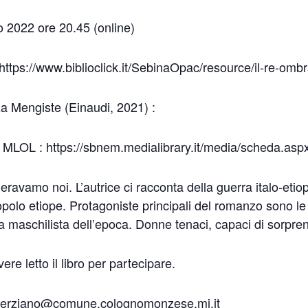
 2022 ore 20.45 (online)
: https://www.biblioclick.it/SebinaOpac/resource/il-re-
za Mengiste (Einaudi, 2021) :
e in MLOL : https://sbnem.medialibrary.it/media/scheda
eravamo noi. L’autrice ci racconta della guerra italo-eti
polo etiope. Protagoniste principali del romanzo sono le 
ra maschilista dell’epoca. Donne tenaci, capaci di sorprend
re letto il libro per partecipare.
 lperziano@comune.colognomonzese.mi.it