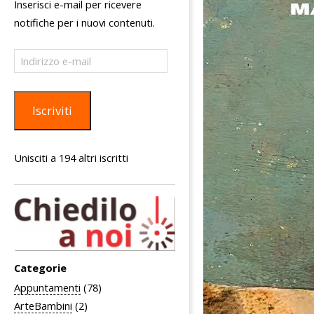
Inserisci e-mail per ricevere
notifiche per i nuovi contenuti.
Indirizzo
e-
mail
Iscriviti
Unisciti a 194 altri iscritti
Categorie
Appuntamenti
(78)
ArteBambini
(2)