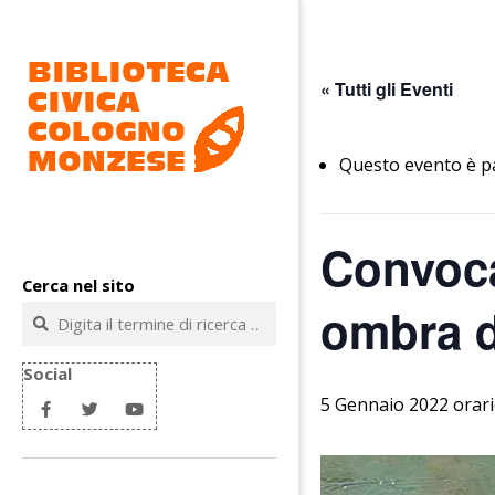
Salta
al
contenuto
« Tutti gli Eventi
Questo evento è p
Biblioteca
Convoca
civica
Cerca nel sito
Cologno
ombra d
Cerca
Monzese
Social
5 Gennaio 2022 orari