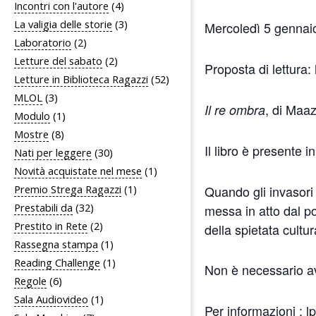
Incontri con l'autore
(4)
La valigia delle storie
(3)
Mercoledì 5 gennaio
Laboratorio
(2)
Letture del sabato
(2)
Proposta di lettura
Letture in Biblioteca Ragazzi
(52)
MLOL
(3)
, di Maa
Il re ombra
Modulo
(1)
Mostre
(8)
Il libro è present
Nati per leggere
(30)
Novità acquistate nel mese
(1)
Quando gli invasori 
Premio Strega Ragazzi
(1)
Prestabili da
(32)
messa in atto dal po
Prestito in Rete
(2)
della spietata cultu
Rassegna stampa
(1)
Reading Challenge
(1)
Non è necessario ave
Regole
(6)
Sala Audiovideo
(1)
Per informazioni :