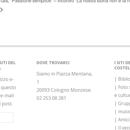
GdL “Passione semplice” – Incontro “La nostra storia non è la n
NUTI DEL
DOVE TROVARCI
I SITI 
L
COSTEL
Siamo in Piazza Mentana,
| Bibli
rizzo e-
1
| Foto
a questo
20093 Cologno Monzese.
e cultu
 e-mail
02 253 08 281
| Grupp
i post.
| musi
| Amici
| Il vec