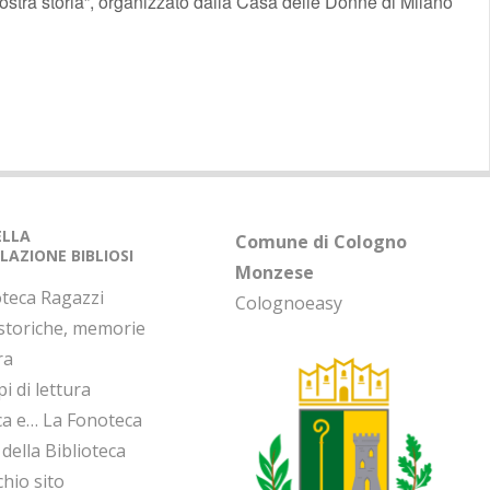
ostra storia”, organizzato dalla Casa delle Donne di Milano
DELLA
Comune di Cologno
LAZIONE BIBLIOSI
Monzese
oteca Ragazzi
Colognoeasy
 storiche, memorie
ra
i di lettura
ca e… La Fonoteca
 della Biblioteca
chio sito