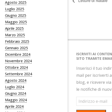
Letture di Natale
Agosto 2025
Luglio 2025
Giugno 2025
Maggio 2025
Aprile 2025
Marzo 2025
Febbraio 2025
Gennaio 2025
ISCRIVITI AI CONTE
Dicembre 2024
SITO TRAMITE EMAI
Novembre 2024
Ottobre 2024
Inserisci il tuo indi
Settembre 2024
mail per iscriverti 
Agosto 2024
blog, e ricevere via
Luglio 2024
le notifiche di nuov
Giugno 2024
Indirizzo
Maggio 2024
e-
Aprile 2024
mail