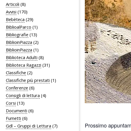
Articoli
(8)
Avvisi
(170)
Bebèteca
(29)
BiblioalParco
(1)
Bibliografie
(13)
BiblioinPiazza
(2)
BiblioinPiazza
(1)
Biblioteca Adulti
(8)
Biblioteca Ragazzi
(31)
Classifiche
(2)
Classifiche più prestati
(1)
Conferenze
(6)
Consigli di lettura
(4)
Corsi
(13)
Documenti
(6)
Fumetti
(6)
Prossimo appuntam
Gdl – Gruppi di Lettura
(7)