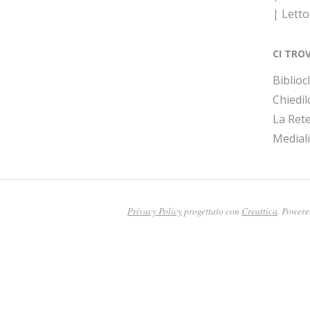
| Lett
CI TRO
Bibliocl
Chiedil
La Rete
Medial
Privacy Policy
progettato con
Creattica
. Power