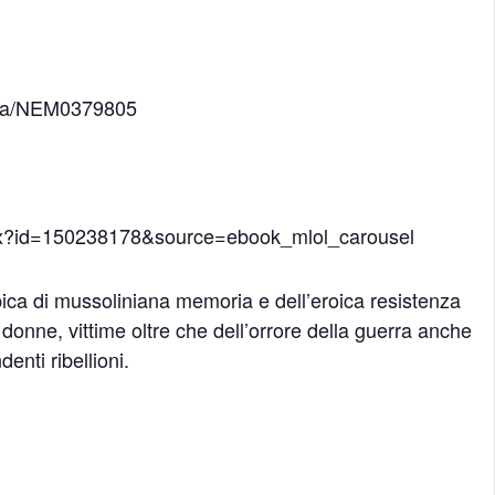
ombra/NEM0379805
.aspx?id=150238178&source=ebook_mlol_carousel
opica di mussoliniana memoria e dell’eroica resistenza
donne, vittime oltre che dell’orrore della guerra anche
enti ribellioni.