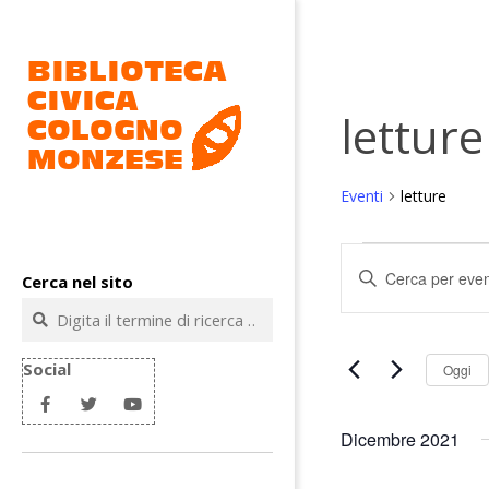
Salta
al
contenuto
letture
Eventi
letture
Biblioteca
Eventi
civica
E
Inserisci
Cerca nel sito
v
Parola
Cologno
Cerca
Chiave.
e
Monzese
Cerca
n
Eventi
Social
Oggi
t
per
Parola
i
Chiave.
Dicembre 2021
R
i