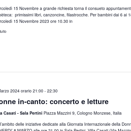
coledì 15 Novembre a grande richiesta torna il consueto appuntament
èteca: primissimi libri, canzoncine, filastrocche. Per bambini dai 6 ai 
coledì 15 Novembre 2023 ore 10.30 in
tuito
arzo 2024 orario 21:00
-
22:30
onne in-canto: concerto e letture
la Casati - Sala Pertini
Piazza Mazzini 9, Cologno Monzese, Italia
l’ambito delle iniziative dedicate alla Giornata Internazionale della Don
ERDI’ 8 MARZO alle ore 21.00 in Sala Pertini, Villa Casati (Via Mazzin