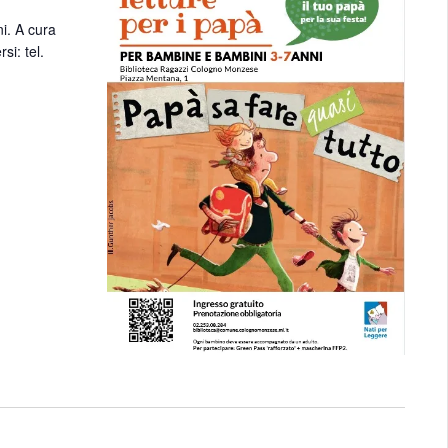
i. A cura
si: tel.