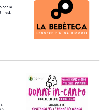
o con la
18 mesi,
na
i 9 –