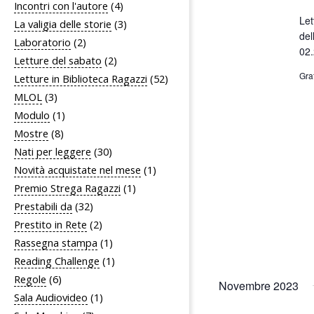
Incontri con l'autore
(4)
Let
La valigia delle storie
(3)
del
Laboratorio
(2)
02
Letture del sabato
(2)
Gra
Letture in Biblioteca Ragazzi
(52)
MLOL
(3)
Modulo
(1)
Mostre
(8)
Nati per leggere
(30)
Novità acquistate nel mese
(1)
Premio Strega Ragazzi
(1)
Prestabili da
(32)
Prestito in Rete
(2)
Rassegna stampa
(1)
Reading Challenge
(1)
Regole
(6)
Novembre 2023
Sala Audiovideo
(1)