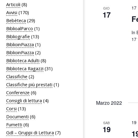
i
Articoli
(8)
17 
g
GIO
Avvisi
(170)
17
F
a
Bebèteca
(29)
z
BiblioalParco
(1)
In 
i
Bibliografie
(13)
17 
BiblioinPiazza
(1)
o
BiblioinPiazza
(2)
n
Biblioteca Adulti
(8)
e
Biblioteca Ragazzi
(31)
Classifiche
(2)
Classifiche più prestati
(1)
Conferenze
(6)
Consigli di lettura
(4)
Marzo 2022
Corsi
(13)
Documenti
(6)
19 
SAB
Fumetti
(6)
19
1
Gdl – Gruppi di Lettura
(7)