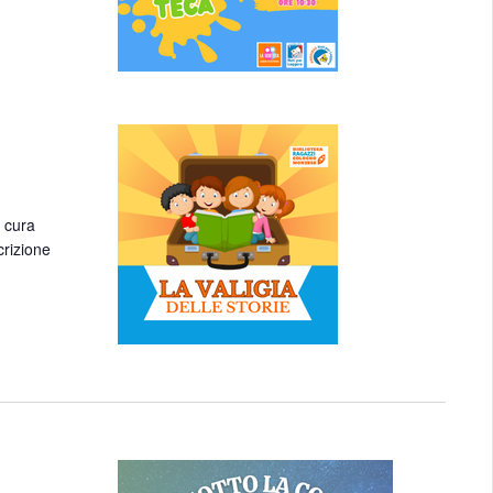
a cura
crizione