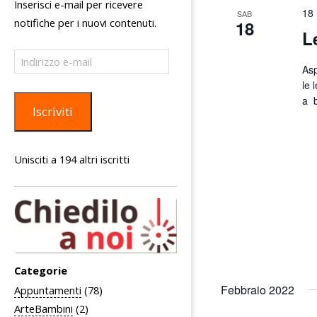
Inserisci e-mail per ricevere
18 
SAB
c
notifiche per i nuovi contenuti.
18
L
e
Indirizzo
r
Asp
e-
c
mail
le 
a b
a
Iscriviti
e
v
Unisciti a 194 altri iscritti
i
s
t
e
N
Categorie
a
Febbraio 2022
Appuntamenti
(78)
v
ArteBambini
(2)