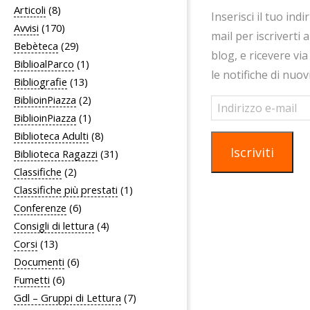
i
Articoli
(8)
Inserisci il tuo indi
g
Avvisi
(170)
mail per iscriverti 
a
Bebèteca
(29)
blog, e ricevere via
z
BiblioalParco
(1)
le notifiche di nuov
i
Bibliografie
(13)
BiblioinPiazza
(2)
o
Indirizzo
e-
BiblioinPiazza
(1)
n
mail
Biblioteca Adulti
(8)
e
Iscriviti
Biblioteca Ragazzi
(31)
Classifiche
(2)
Classifiche più prestati
(1)
Conferenze
(6)
Consigli di lettura
(4)
Corsi
(13)
Documenti
(6)
Fumetti
(6)
Gdl – Gruppi di Lettura
(7)