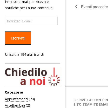
Inserisci e-mail per ricevere
c
Eventi
preceden
notifiche per i nuovi contenuti.
e
Indirizzo
r
e-
c
mail
a
Iscriviti
e
v
Unisciti a 194 altri iscritti
i
s
t
e
N
Categorie
a
Appuntamenti
(78)
v
ISCRIVITI AI CONTE
SITO TRAMITE EMAI
ArteBambini
(2)