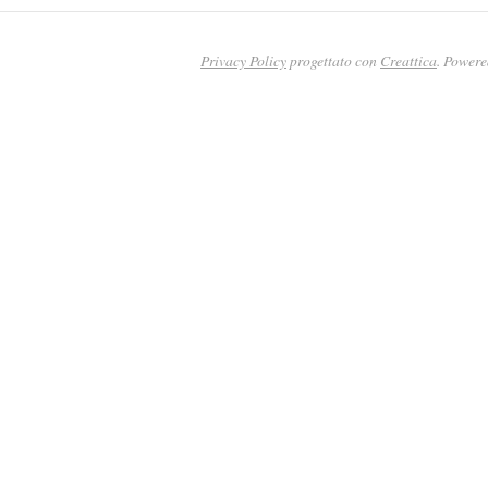
Privacy Policy
progettato con
Creattica
. Power