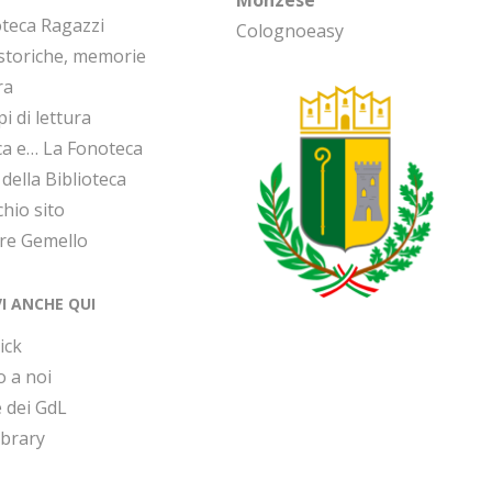
oteca Ragazzi
Colognoeasy
 storiche, memorie
ra
i di lettura
ca e… La Fonoteca
 della Biblioteca
chio sito
ore Gemello
VI ANCHE QUI
ick
o a noi
 dei GdL
ibrary