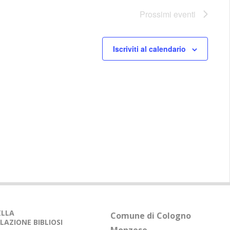
t
e
Prossimi eventi
N
a
Iscriviti al calendario
v
i
g
a
z
i
o
n
e
DELLA
Comune di Cologno
LAZIONE BIBLIOSI
Monzese