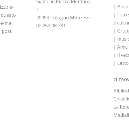
Siamo in Piazza Mentana,
| Bibli
rizzo e-
1
| Foto
a questo
20093 Cologno Monzese.
e cultu
 e-mail
02 253 08 281
| Grupp
i post.
| musi
| Amici
| Il vec
| Lett
CI TRO
Bibliocl
Chiedil
La Rete
Medial