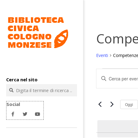
Salta
al
contenuto
Compet
Eventi
Competenze 
Biblioteca
Eventi
civica
E
Inserisci
Cerca nel sito
v
Parola
Cologno
Cerca
Chiave.
e
Monzese
Cerca
n
Eventi
Social
Oggi
t
per
Parola
i
Chiave.
R
i