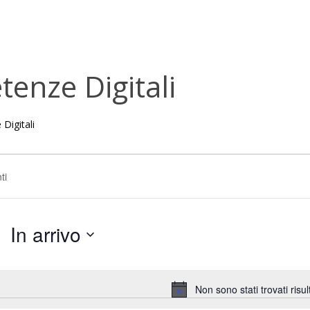
enze Digitali
Digitali
In arrivo
Seleziona
la
data.
Non sono stati trovati risult
Notice