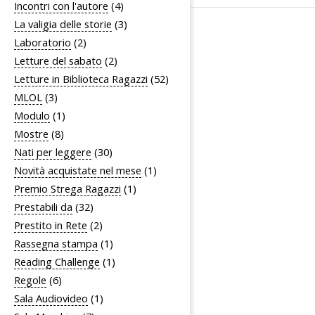
Incontri con l'autore
(4)
La valigia delle storie
(3)
Laboratorio
(2)
Letture del sabato
(2)
Letture in Biblioteca Ragazzi
(52)
MLOL
(3)
Modulo
(1)
Mostre
(8)
Nati per leggere
(30)
Novità acquistate nel mese
(1)
Premio Strega Ragazzi
(1)
Prestabili da
(32)
Prestito in Rete
(2)
Rassegna stampa
(1)
Reading Challenge
(1)
Regole
(6)
Sala Audiovideo
(1)