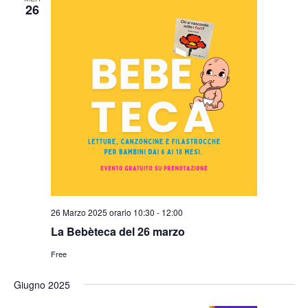
t
26
t
o
V
i
i
R
s
i
t
c
e
N
e
a
r
v
c
i
a
g
a
e
26 Marzo 2025 orario 10:30
-
12:00
z
v
i
La Bebèteca del 26 marzo
i
o
Free
s
n
e
t
Giugno 2025
e