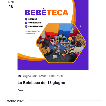
MER
18
N
a
v
i
g
a
z
i
o
n
18 Giugno 2025 orario 10:30
-
12:00
e
La Bebèteca del 18 giugno
Free
Ottobre 2025