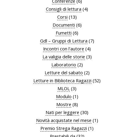
Conferenze
(6)
Consigli di lettura
(4)
Corsi
(13)
Documenti
(6)
Fumetti
(6)
Gdl – Gruppi di Lettura
(7)
Incontri con l'autore
(4)
La valigia delle storie
(3)
Laboratorio
(2)
Letture del sabato
(2)
Letture in Biblioteca Ragazzi
(52)
MLOL
(3)
Modulo
(1)
Mostre
(8)
Nati per leggere
(30)
Novità acquistate nel mese
(1)
Premio Strega Ragazzi
(1)
Prestabili da
(32)