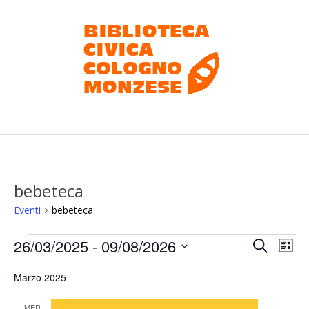
Salta
al
contenuto
Biblioteca
civica
Cologno
bebeteca
Monzese
Eventi
bebeteca
Eventi
E
E
26/03/2025
 - 
09/08/2026
Cerca
Lista
v
v
Seleziona
e
Marzo 2025
la
e
n
data.
n
MER