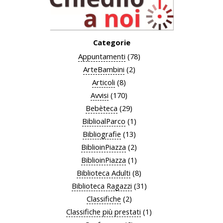
Categorie
Appuntamenti
(78)
ArteBambini
(2)
Articoli
(8)
Avvisi
(170)
Bebèteca
(29)
BiblioalParco
(1)
Bibliografie
(13)
BiblioinPiazza
(2)
BiblioinPiazza
(1)
Biblioteca Adulti
(8)
Biblioteca Ragazzi
(31)
Classifiche
(2)
Classifiche più prestati
(1)