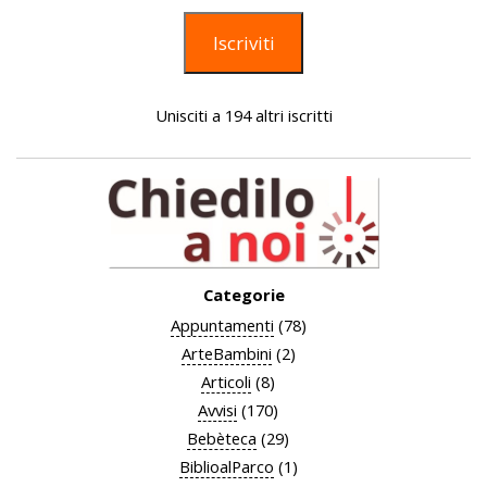
mail
Iscriviti
Unisciti a 194 altri iscritti
Categorie
Appuntamenti
(78)
ArteBambini
(2)
Articoli
(8)
Avvisi
(170)
Bebèteca
(29)
BiblioalParco
(1)