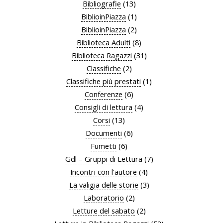
Bibliografie
(13)
BiblioinPiazza
(1)
BiblioinPiazza
(2)
Biblioteca Adulti
(8)
Biblioteca Ragazzi
(31)
Classifiche
(2)
Classifiche più prestati
(1)
Conferenze
(6)
Consigli di lettura
(4)
Corsi
(13)
Documenti
(6)
Fumetti
(6)
Gdl – Gruppi di Lettura
(7)
Incontri con l'autore
(4)
La valigia delle storie
(3)
Laboratorio
(2)
Letture del sabato
(2)