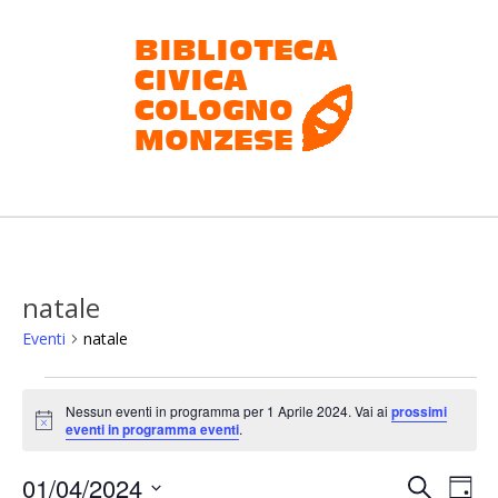
Salta
al
contenuto
Biblioteca
civica
Cologno
natale
Monzese
Eventi
natale
Eventi
Nessun eventi in programma per 1 Aprile 2024. Vai ai
prossimi
for
Notice
eventi in programma eventi
.
1
E
E
01/04/2024
Cerca
Aprile