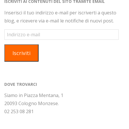
ISCRIVITI AI CONTENUTI DEL SITO TRAMITE EMAIL
s
n
e
Inserisci il tuo indirizzo e-mail per iscriverti a questo
t
blog, e ricevere via e-mail le notifiche di nuovi post.
e
N
Indirizzo
e-
a
mail
v
Iscriviti
i
g
a
z
DOVE TROVARCI
i
Siamo in Piazza Mentana, 1
o
20093 Cologno Monzese.
n
02 253 08 281
e