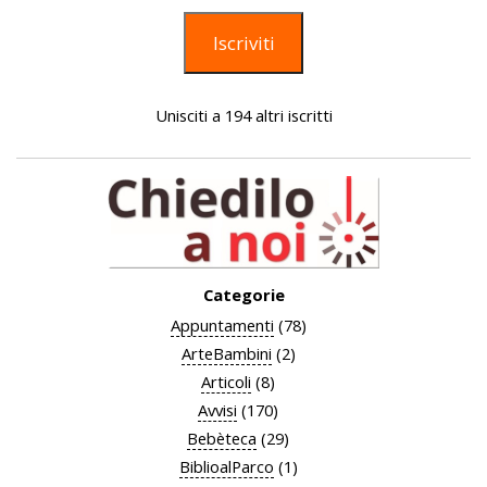
mail
Iscriviti
Unisciti a 194 altri iscritti
Categorie
Appuntamenti
(78)
ArteBambini
(2)
Articoli
(8)
Avvisi
(170)
Bebèteca
(29)
BiblioalParco
(1)