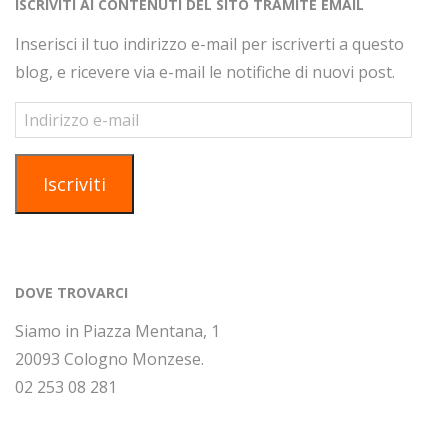
ISCRIVITI AI CONTENUTI DEL SITO TRAMITE EMAIL
s
n
e
Inserisci il tuo indirizzo e-mail per iscriverti a questo
t
blog, e ricevere via e-mail le notifiche di nuovi post.
e
N
Indirizzo
e-
a
mail
v
Iscriviti
i
g
a
z
DOVE TROVARCI
i
Siamo in Piazza Mentana, 1
o
20093 Cologno Monzese.
n
02 253 08 281
e