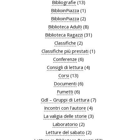
Bibliografie
(13)
BiblioinPiazza
(1)
BiblioinPiazza
(2)
Biblioteca Adulti
(8)
Biblioteca Ragazzi
(31)
Classifiche
(2)
Classifiche più prestati
(1)
Conferenze
(6)
Consigli di lettura
(4)
Corsi
(13)
Documenti
(6)
Fumetti
(6)
Gdl – Gruppi di Lettura
(7)
Incontri con l'autore
(4)
La valigia delle storie
(3)
Laboratorio
(2)
Letture del sabato
(2)