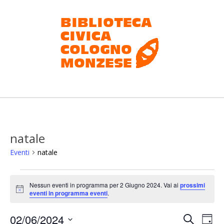
Salta
al
contenuto
Biblioteca
civica
Cologno
natale
Monzese
Eventi
natale
Eventi
Nessun eventi in programma per 2 Giugno 2024. Vai ai
prossimi
for
Notice
eventi in programma eventi
.
2
E
E
02/06/2024
Cerca
Giugno