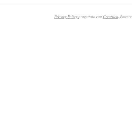
Privacy Policy
progettato con
Creattica
. Power