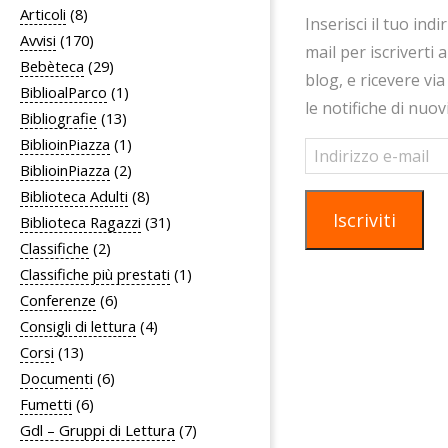
i
Articoli
(8)
Inserisci il tuo indi
g
Avvisi
(170)
mail per iscriverti 
a
Bebèteca
(29)
blog, e ricevere via
z
BiblioalParco
(1)
le notifiche di nuov
i
Bibliografie
(13)
BiblioinPiazza
(1)
o
Indirizzo
e-
BiblioinPiazza
(2)
n
mail
Biblioteca Adulti
(8)
e
Iscriviti
Biblioteca Ragazzi
(31)
Classifiche
(2)
Classifiche più prestati
(1)
Conferenze
(6)
Consigli di lettura
(4)
Corsi
(13)
Documenti
(6)
Fumetti
(6)
Gdl – Gruppi di Lettura
(7)