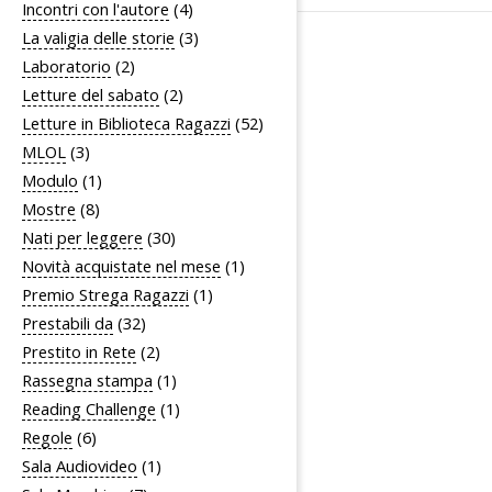
Incontri con l'autore
(4)
La valigia delle storie
(3)
Laboratorio
(2)
Letture del sabato
(2)
Letture in Biblioteca Ragazzi
(52)
MLOL
(3)
Modulo
(1)
Mostre
(8)
Nati per leggere
(30)
Novità acquistate nel mese
(1)
Premio Strega Ragazzi
(1)
Prestabili da
(32)
Prestito in Rete
(2)
Rassegna stampa
(1)
Reading Challenge
(1)
Regole
(6)
Sala Audiovideo
(1)