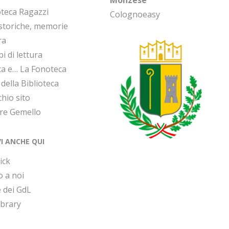
oteca Ragazzi
Colognoeasy
 storiche, memorie
ra
i di lettura
ca e… La Fonoteca
 della Biblioteca
chio sito
ore Gemello
VI ANCHE QUI
ick
o a noi
 dei GdL
ibrary