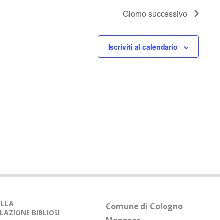
t
e
Giorno successivo
N
a
Iscriviti al calendario
v
i
g
a
z
i
o
n
e
DELLA
Comune di Cologno
LAZIONE BIBLIOSI
Monzese