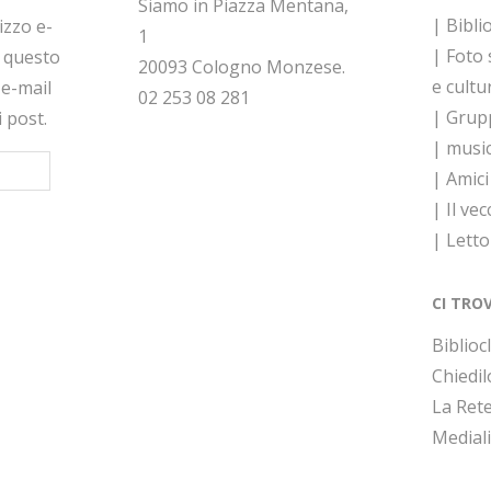
Siamo in Piazza Mentana,
| Bibli
rizzo e-
1
| Foto
a questo
20093 Cologno Monzese.
e cultu
 e-mail
02 253 08 281
| Grupp
i post.
| musi
| Amici
| Il vec
| Lett
CI TRO
Bibliocl
Chiedil
La Rete
Medial