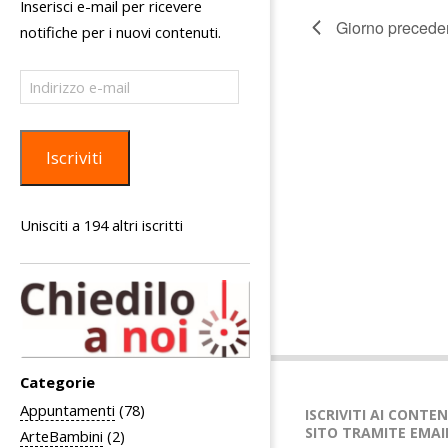
Inserisci e-mail per ricevere
c
Giorno precede
notifiche per i nuovi contenuti.
e
Indirizzo
r
e-
c
mail
a
Iscriviti
e
v
Unisciti a 194 altri iscritti
i
s
t
e
N
Categorie
a
Appuntamenti
(78)
v
ISCRIVITI AI CONTE
SITO TRAMITE EMAI
ArteBambini
(2)